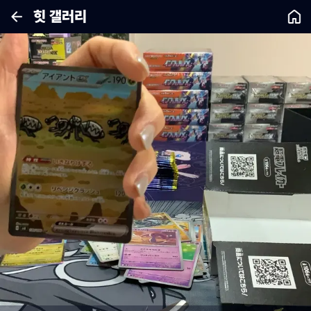
힛 갤러리