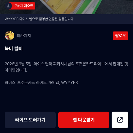
구매자 
지오르
WYYYES 와이스 앱으로 촬영한 인증된 상품입니다
피카치치
팔로우
북미 릴삐
2026년 6월 5일, 와이스 딜러 피카치치님의 포켓몬카드 라이브에서 판매된 힛 
아이템입니다.
와이스: 포켓몬카드 라이브 거래 앱, WYYYES
라이브 보러가기
앱 다운받기