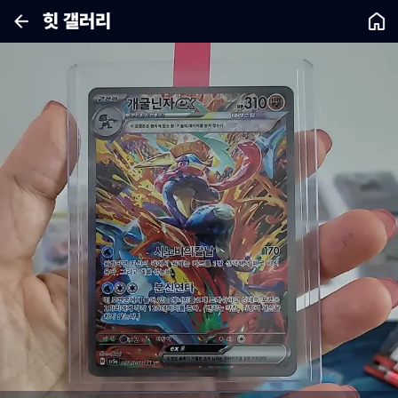
힛 갤러리