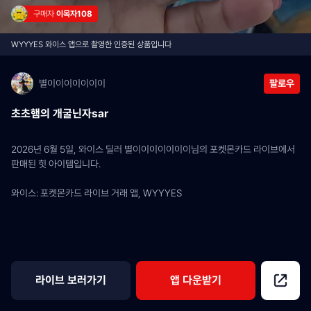
구매자 
이목자108
WYYYES 와이스 앱으로 촬영한 인증된 상품입니다
별이이이이이이이
팔로우
초초햄의 개굴닌자sar
2026년 6월 5일, 와이스 딜러 별이이이이이이이님의 포켓몬카드 라이브에서 
판매된 힛 아이템입니다.
와이스: 포켓몬카드 라이브 거래 앱, WYYYES
라이브 보러가기
앱 다운받기