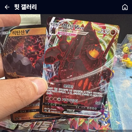
힛 갤러리