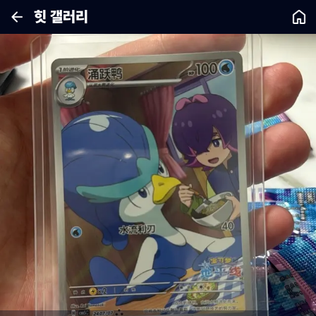
힛 갤러리