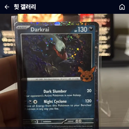
힛 갤러리