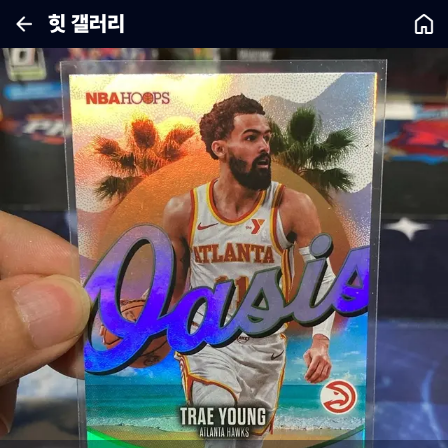
힛 갤러리