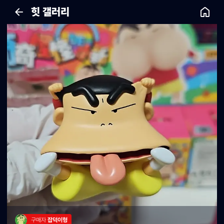
힛 갤러리
구매자 
잡덕이형