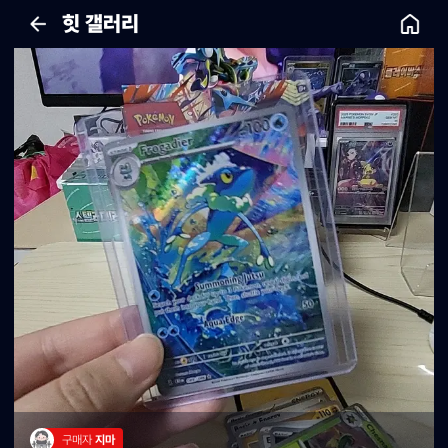
힛 갤러리
구매자 
지마