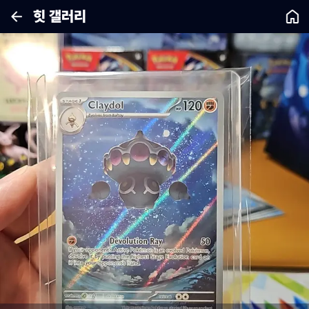
힛 갤러리