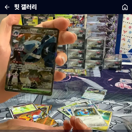
힛 갤러리