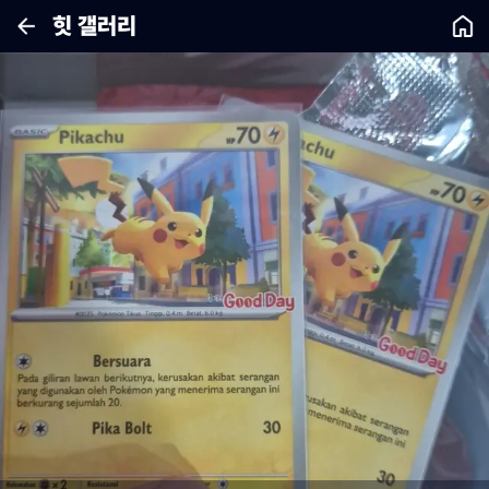
힛 갤러리