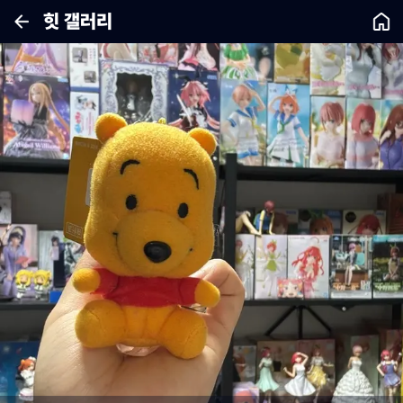
힛 갤러리