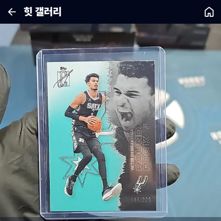
힛 갤러리