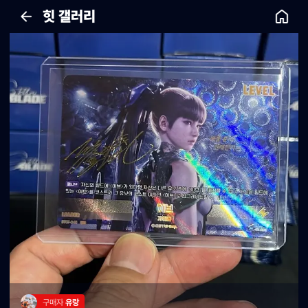
힛 갤러리
구매자 
유랑