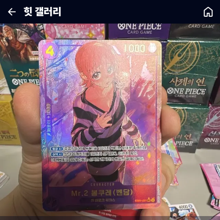
힛 갤러리