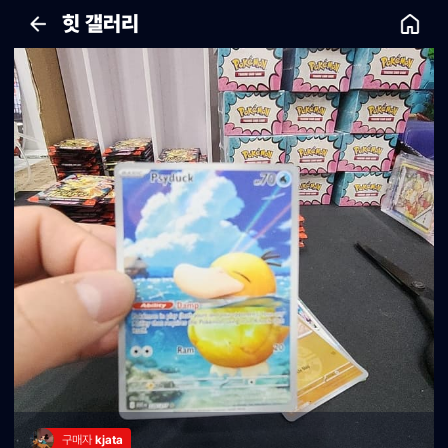
힛 갤러리
구매자 
kjata