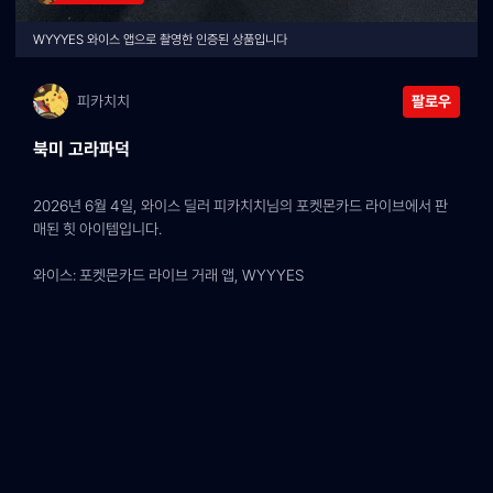
WYYYES 와이스 앱으로 촬영한 인증된 상품입니다
피카치치
팔로우
북미 고라파덕
2026년 6월 4일, 와이스 딜러 피카치치님의 포켓몬카드 라이브에서 판
매된 힛 아이템입니다.
와이스: 포켓몬카드 라이브 거래 앱, WYYYES