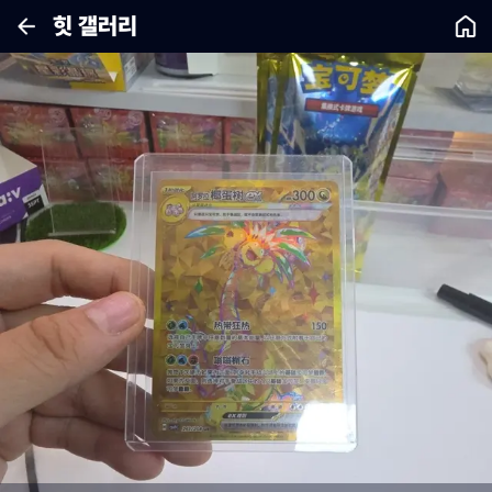
힛 갤러리