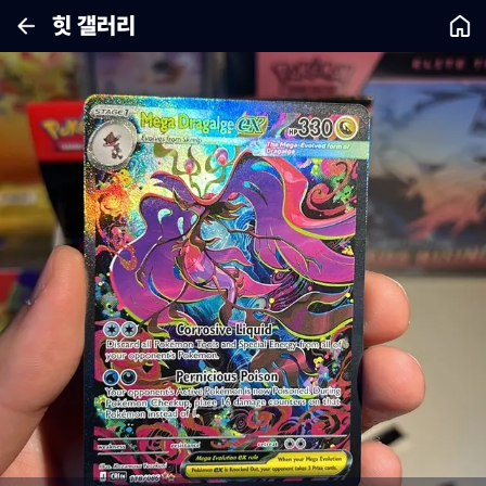
힛 갤러리