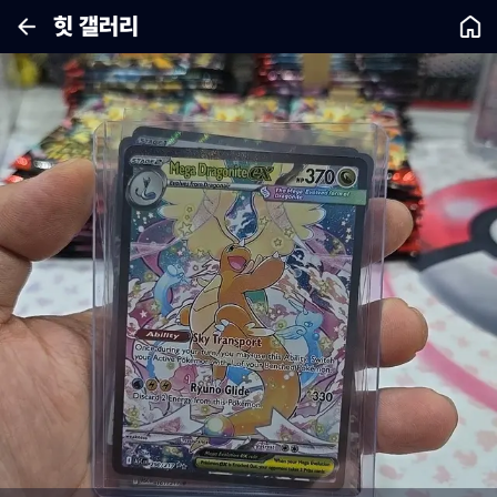
힛 갤러리