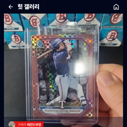
힛 갤러리
구매자 
레전드부장