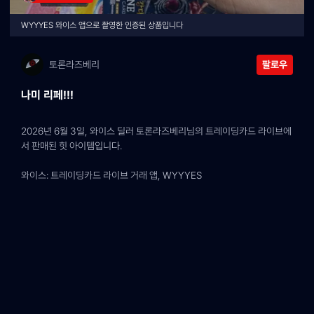
WYYYES 와이스 앱으로 촬영한 인증된 상품입니다
토론라즈베리
팔로우
나미 리페!!!
2026년 6월 3일, 와이스 딜러 토론라즈베리님의 트레이딩카드 라이브에
서 판매된 힛 아이템입니다.
와이스: 트레이딩카드 라이브 거래 앱, WYYYES