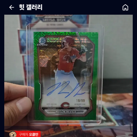
힛 갤러리
구매자 
오클만