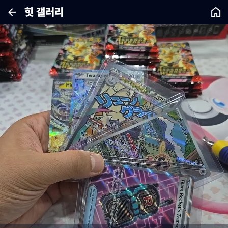
힛 갤러리