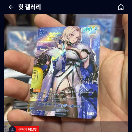
힛 갤러리
구매자 
메날두