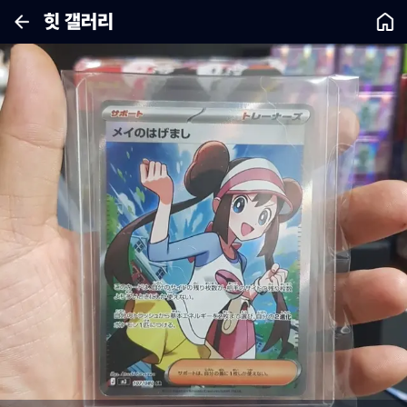
힛 갤러리