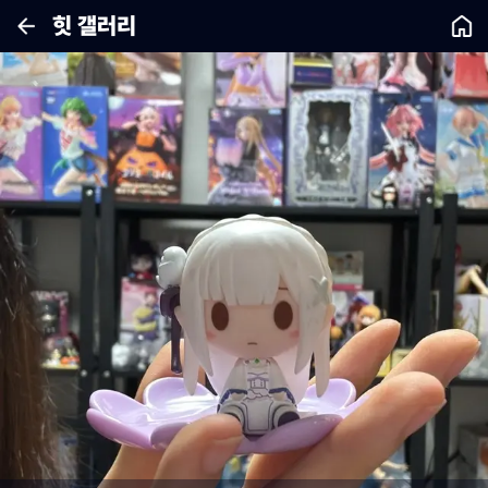
힛 갤러리