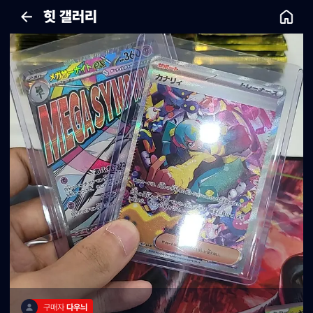
힛 갤러리
구매자 
다우늬