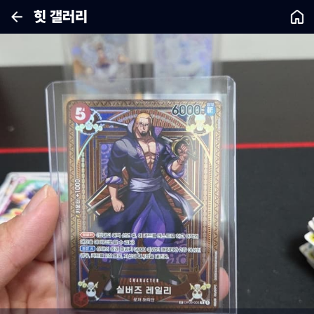
힛 갤러리