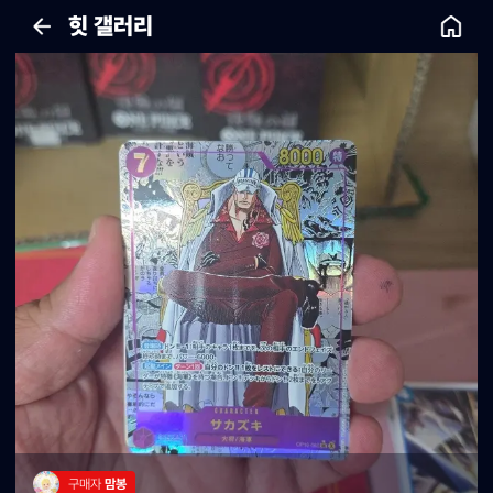
힛 갤러리
구매자 
맘봉