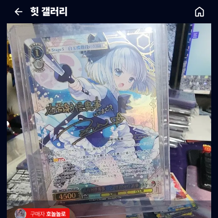
힛 갤러리
구매자 
호놀놀로