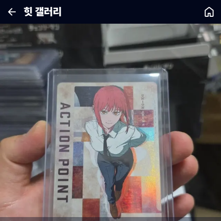
힛 갤러리