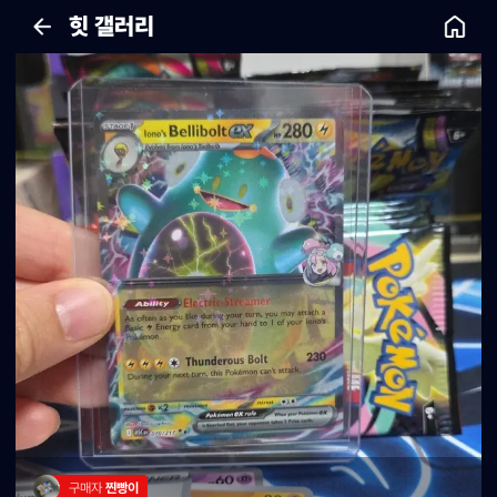
힛 갤러리
구매자 
찐빵이