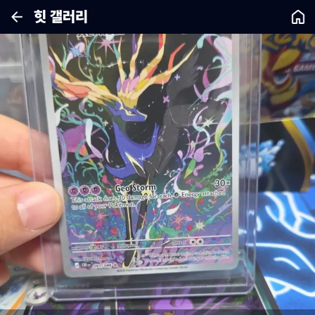
힛 갤러리