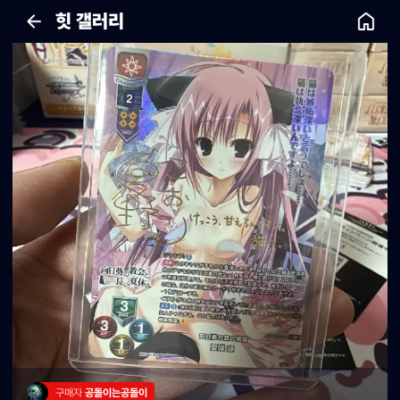
힛 갤러리
구매자 
공돌이는공돌이