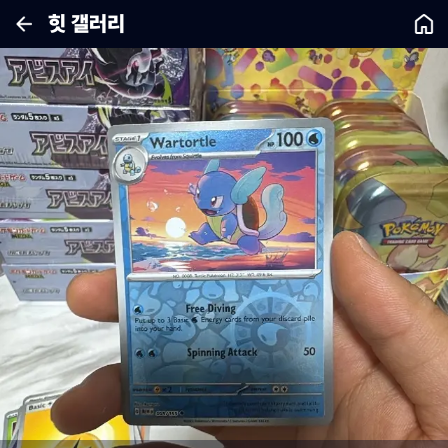
힛 갤러리