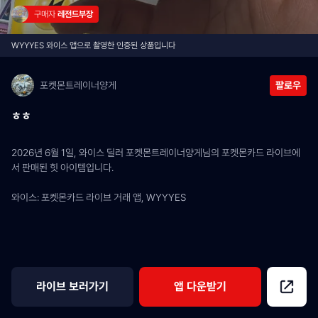
구매자 
레전드부장
WYYYES 와이스 앱으로 촬영한 인증된 상품입니다
포켓몬트레이너양게
팔로우
ㅎㅎ
2026년 6월 1일, 와이스 딜러 포켓몬트레이너양게님의 포켓몬카드 라이브에
서 판매된 힛 아이템입니다.
와이스: 포켓몬카드 라이브 거래 앱, WYYYES
라이브 보러가기
앱 다운받기