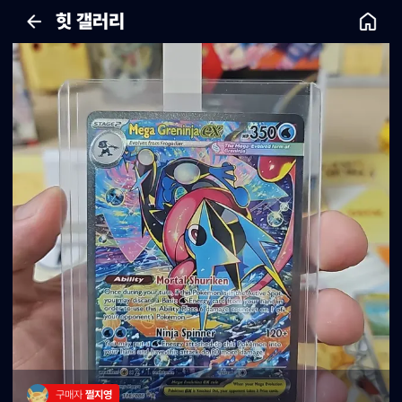
힛 갤러리
구매자 
쩔지영