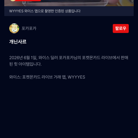
WYYYES 와이스 앱으로 촬영한 인증된 상품입니다
포카포카
팔로우
개닌사르
2026년 6월 1일, 와이스 딜러 포카포카님의 포켓몬카드 라이브에서 판매
된 힛 아이템입니다.
와이스: 포켓몬카드 라이브 거래 앱, WYYYES