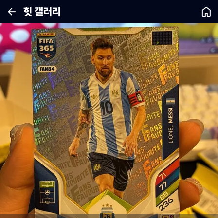
힛 갤러리