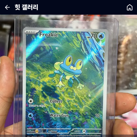
힛 갤러리