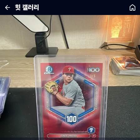
힛 갤러리