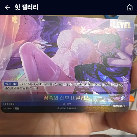
힛 갤러리