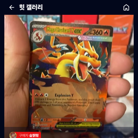
힛 갤러리
구매자 
슱풹퉧