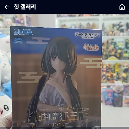
힛 갤러리