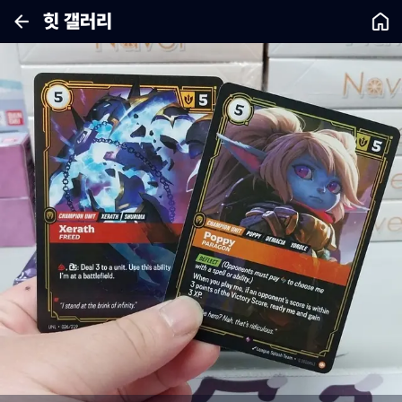
힛 갤러리