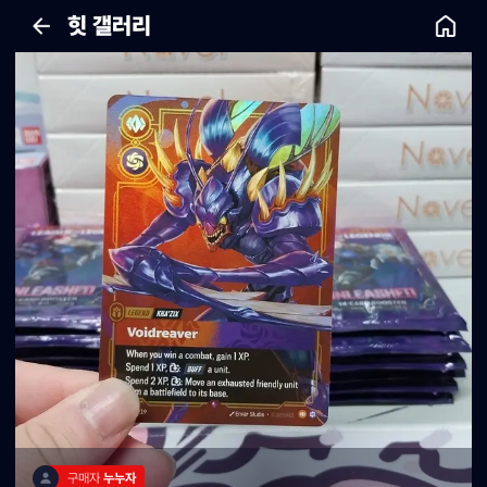
힛 갤러리
구매자 
누누자