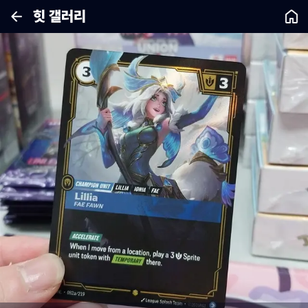
힛 갤러리