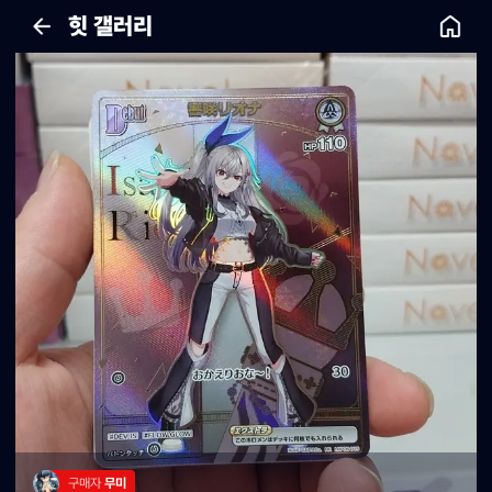
힛 갤러리
구매자 
무미