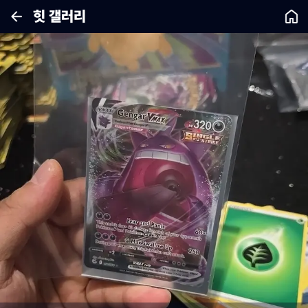
힛 갤러리