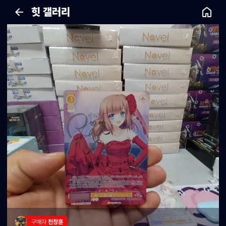
힛 갤러리
구매자 
천창훈