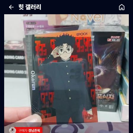
힛 갤러리
구매자 
경남존윅